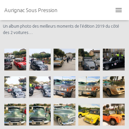
Aurignac Sous Pression
O
U
V
Un album photo des meilleurs moments de l’édition 2019 du côté
R
des 2 voitures…
I
R
/
F
E
R
M
E
R
L
A
N
A
V
I
G
A