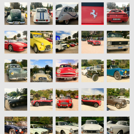
T
I
O
N