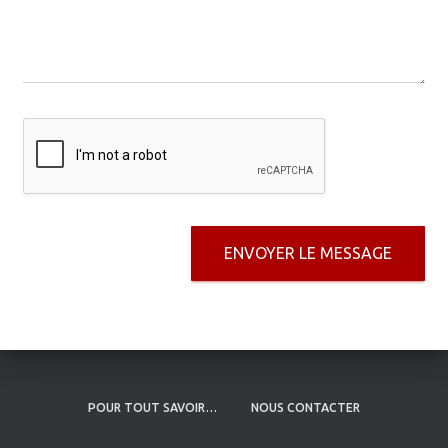
T
s
I
s
O
a
N
g
e
*
ENVOYER LE MESSAGE
POUR TOUT SAVOIR…
NOUS CONTACTER