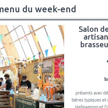
menu du week-end
Salon de
artisa
brasseu
b
présents avec dé
bières typiques et
Hefeweizen et D