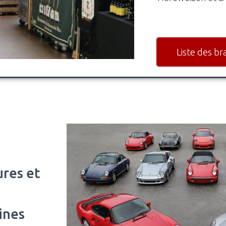
Liste des br
res et
ines