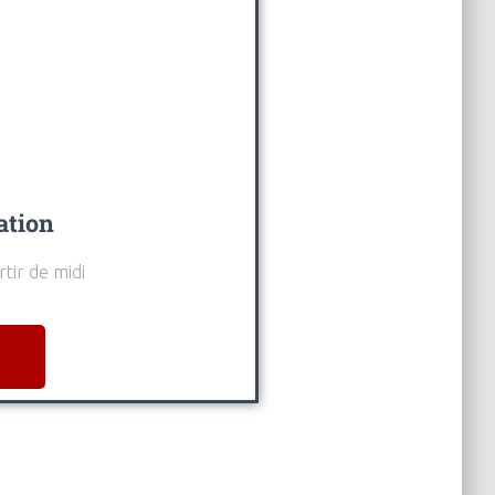
ation
rtir de midi
s