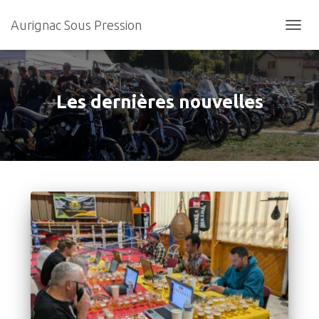
Aurignac Sous Pression
OUVR
LA
NAVIG
Les dernières nouvelles