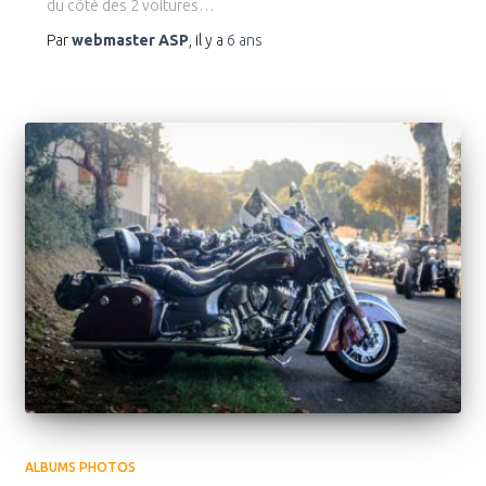
du côté des 2 voitures…
Par
webmaster ASP
, il y a
6 ans
ALBUMS PHOTOS