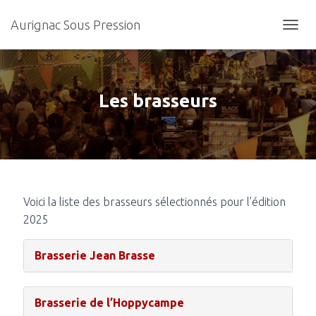
Aurignac Sous Pression
O
U
V
R
I
Les brasseurs
R
/
F
E
R
M
E
R
Voici la liste des brasseurs sélectionnés pour l’édition
L
2025
A
N
A
Brasserie Jean Brasse
V
I
G
Brasserie de l’Hoppycampe
A